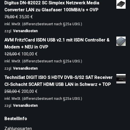
Digitus DN-82022 SC Simplex Netzwerk Media
Converter LAN zu Glasfaser 100MBit/s + OVP
75,00
€
35,00
€
inkl. MwSt. (differenzbesteuert nach §25a UStG.)
zzgl.
Versandkosten
AVM Fritz!Card ISDN USB v2.1 mit ISDN Controller &
Modem + NEU in OVP
125,00
€
100,00
€
inkl. MwSt. (differenzbesteuert nach §25a UStG.)
zzgl.
Versandkosten
TechniSat DIGIT ISIO S HDTV DVB-S/S2 SAT Receiver
CI-Schacht SCART HDMI USB LAN in Schwarz + TOP
250,00
€
200,00
€
inkl. MwSt. (differenzbesteuert nach §25a UStG.)
zzgl.
Versandkosten
BestellInfo
Zahlungsarten