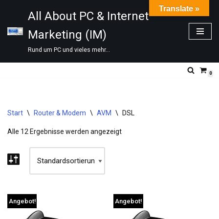
Translate »
All About PC & Internet
Zum
Marketing (IM)
Inhalt
springen
Rund um PC und vieles mehr...
0
Start
\
Router & Modem
\
AVM
\
DSL
Alle 12 Ergebnisse werden angezeigt
Angebot!
Angebot!