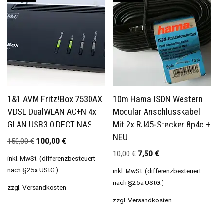
1&1 AVM Fritz!Box 7530AX
10m Hama ISDN Western
VDSL DualWLAN AC+N 4x
Modular Anschlusskabel
GLAN USB3.0 DECT NAS
Mit 2x RJ45-Stecker 8p4c +
NEU
150,00
€
100,00
€
10,00
€
7,50
€
inkl. MwSt. (differenzbesteuert
nach §25a UStG.)
inkl. MwSt. (differenzbesteuert
nach §25a UStG.)
zzgl.
Versandkosten
zzgl.
Versandkosten