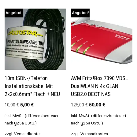
Angebot!
Angebot!
10m ISDN-/Telefon
AVM Fritz!Box 7390 VDSL
Installationskabel Mit
DualWLAN N 4x GLAN
2x2x0.6mm² Flach + NEU
USB2.0 DECT NAS
10,00
€
5,00
€
125,00
€
50,00
€
inkl. MwSt. (differenzbesteuert
inkl. MwSt. (differenzbesteuert
nach §25a UStG.)
nach §25a UStG.)
zzgl.
Versandkosten
zzgl.
Versandkosten