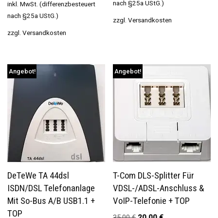
nach §25a UStG.)
inkl. MwSt. (differenzbesteuert
nach §25a UStG.)
zzgl.
Versandkosten
zzgl.
Versandkosten
Angebot!
Angebot!
DeTeWe TA 44dsl
T-Com DLS-Splitter Für
ISDN/DSL Telefonanlage
VDSL-/ADSL-Anschluss &
Mit So-Bus A/b USB1.1 +
VoIP-Telefonie + TOP
TOP
35,00
€
20,00
€