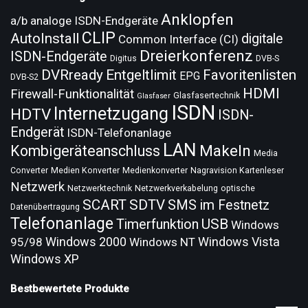
Anklopfen
a/b analoge ISDN-Endgeräte
CLIP
AutoInstall
digitale
Common Interface (CI)
Dreierkonferenz
ISDN-Endgeräte
Digitus
DVB-S
DVRready
Entgeltlimit
Favoritenlisten
EPG
DVB-S2
HDMI
Firewall-Funktionalität
Glasfasertechnik
Glasfaser
ISDN
Internetzugang
HDTV
ISDN-
Endgerät
ISDN-Telefonanlage
LAN
Makeln
Kombigeräteanschluss
Media
Converter
Medien Konverter
Medienkonverter
Nagravision Kartenleser
Netzwerk
Netzwerktechnik
Netzwerkverkabelung
optische
SCART
SDTV
SMS im Festnetz
Datenübertragung
Telefonanlage
USB
Timerfunktion
Windows
Windows 2000
Windows Vista
95/98
Windows NT
Windows XP
Bestbewertete Produkte