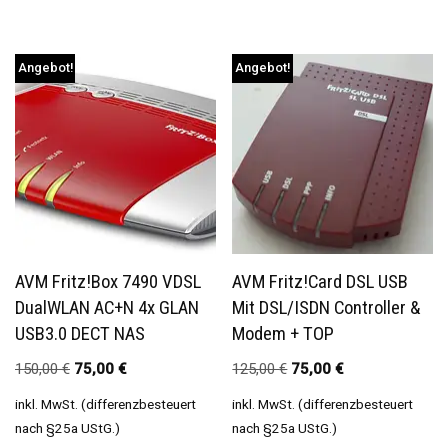
Angebot!
Angebot!
AVM Fritz!Box 7490 VDSL
AVM Fritz!Card DSL USB
DualWLAN AC+N 4x GLAN
Mit DSL/ISDN Controller &
USB3.0 DECT NAS
Modem + TOP
150,00
€
75,00
€
125,00
€
75,00
€
inkl. MwSt. (differenzbesteuert
inkl. MwSt. (differenzbesteuert
nach §25a UStG.)
nach §25a UStG.)