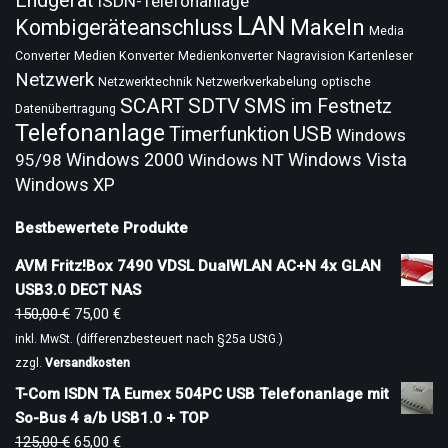
Endgerät
ISDN-Telefonanlage
LAN
Makeln
Kombigeräteanschluss
Media
Converter
Medien Konverter
Medienkonverter
Nagravision Kartenleser
Netzwerk
Netzwerktechnik
Netzwerkverkabelung
optische
SCART
SDTV
SMS im Festnetz
Datenübertragung
Telefonanlage
USB
Timerfunktion
Windows
Windows 2000
Windows Vista
95/98
Windows NT
Windows XP
Bestbewertete Produkte
AVM Fritz!Box 7490 VDSL DualWLAN AC+N 4x GLAN
USB3.0 DECT NAS
150,00
€
75,00
€
inkl. MwSt. (differenzbesteuert nach §25a UStG.)
zzgl.
Versandkosten
T-Com ISDN TA Eumex 504PC USB Telefonanlage mit
So-Bus 4 a/b USB1.0 + TOP
125,00
€
65,00
€