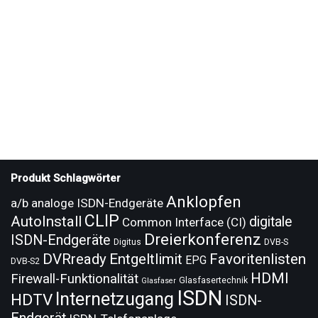
Produkt Schlagwörter
Anklopfen
a/b analoge ISDN-Endgeräte
CLIP
AutoInstall
digitale
Common Interface (CI)
Dreierkonferenz
ISDN-Endgeräte
Digitus
DVB-S
DVRready
Entgeltlimit
Favoritenlisten
EPG
DVB-S2
HDMI
Firewall-Funktionalität
Glasfasertechnik
Glasfaser
ISDN
Internetzugang
HDTV
ISDN-