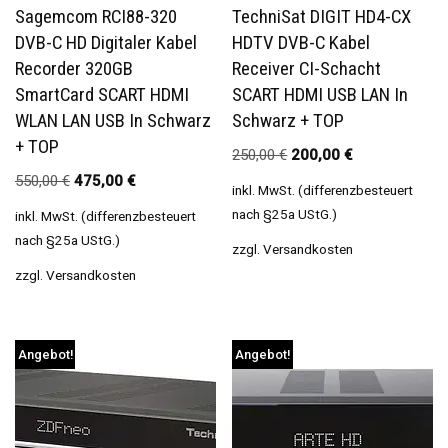
Sagemcom RCI88-320
TechniSat DIGIT HD4-CX
DVB-C HD Digitaler Kabel
HDTV DVB-C Kabel
Recorder 320GB
Receiver CI-Schacht
SmartCard SCART HDMI
SCART HDMI USB LAN In
WLAN LAN USB In Schwarz
Schwarz + TOP
+ TOP
250,00
€
200,00
€
550,00
€
475,00
€
inkl. MwSt. (differenzbesteuert
nach §25a UStG.)
inkl. MwSt. (differenzbesteuert
nach §25a UStG.)
zzgl.
Versandkosten
zzgl.
Versandkosten
Angebot!
Angebot!