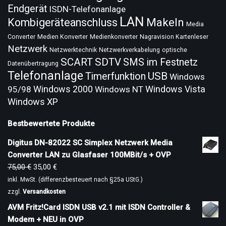
Endgerät
ISDN-Telefonanlage
LAN
Makeln
Kombigeräteanschluss
Media
Converter
Medien Konverter
Medienkonverter
Nagravision Kartenleser
Netzwerk
Netzwerktechnik
Netzwerkverkabelung
optische
SCART
SDTV
SMS im Festnetz
Datenübertragung
Telefonanlage
USB
Timerfunktion
Windows
Windows 2000
Windows Vista
95/98
Windows NT
Windows XP
Bestbewertete Produkte
Digitus DN-82022 SC Simplex Netzwerk Media
Converter LAN zu Glasfaser 100MBit/s + OVP
75,00
€
35,00
€
inkl. MwSt. (differenzbesteuert nach §25a UStG.)
zzgl.
Versandkosten
AVM Fritz!Card ISDN USB v2.1 mit ISDN Controller &
Modem + NEU in OVP