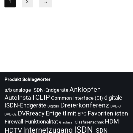
1
2
→
Produkt Schlagwörter
Anklopfen
a/b analoge ISDN-Endgeräte
CLIP
AutoInstall
digitale
Common Interface (CI)
Dreierkonferenz
ISDN-Endgeräte
Digitus
DVB-S
DVRready
Entgeltlimit
Favoritenlisten
EPG
DVB-S2
HDMI
Firewall-Funktionalität
Glasfasertechnik
Glasfaser
ISDN
Internetzugang
HDTV
ISDN-