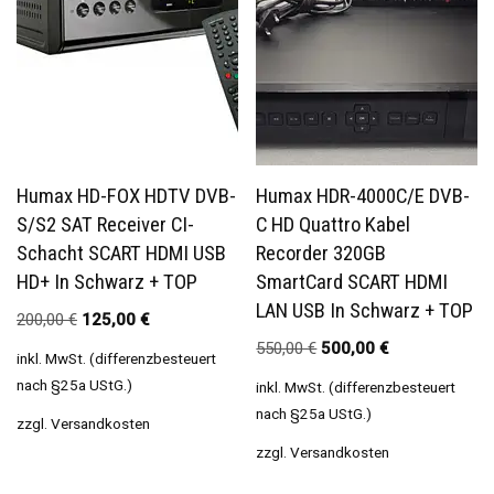
Humax HD-FOX HDTV DVB-
Humax HDR-4000C/E DVB-
S/S2 SAT Receiver CI-
C HD Quattro Kabel
Schacht SCART HDMI USB
Recorder 320GB
HD+ In Schwarz + TOP
SmartCard SCART HDMI
LAN USB In Schwarz + TOP
200,00
€
125,00
€
550,00
€
500,00
€
inkl. MwSt. (differenzbesteuert
nach §25a UStG.)
inkl. MwSt. (differenzbesteuert
nach §25a UStG.)
zzgl.
Versandkosten
zzgl.
Versandkosten