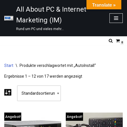
Translate »
All About PC & Internet
Zum
Marketing (IM)
Inhalt
springen
Rund um PC und vieles mehr...
0
Start
\
Produkte verschlagwortet mit „AutoInstall“
Ergebnisse 1 – 12 von 17 werden angezeigt
Angebot!
Angebot!