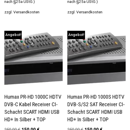
nach §25a UStG.)
nach §25a UStG.)
zzgl.
Versandkosten
zzgl.
Versandkosten
Angebot!
Angebot!
Humax PR-HD 1000C HDTV
Humax PR-HD 1000S HDTV
DVB-C Kabel Receiver CI-
DVB-S/S2 SAT Receiver CI-
Schacht SCART HDMI USB
Schacht SCART HDMI USB
HD+ In Silber + TOP
HD+ In Silber + TOP
250,00
€
150,00
€
250,00
€
150,00
€