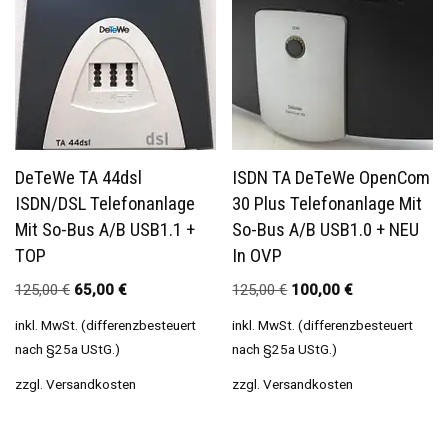
DeTeWe TA 44dsl
ISDN TA DeTeWe OpenCom
ISDN/DSL Telefonanlage
30 Plus Telefonanlage Mit
Mit So-Bus A/b USB1.1 +
So-Bus A/b USB1.0 + NEU
TOP
In OVP
125,00
€
65,00
€
125,00
€
100,00
€
inkl. MwSt. (differenzbesteuert
inkl. MwSt. (differenzbesteuert
nach §25a UStG.)
nach §25a UStG.)
zzgl.
Versandkosten
zzgl.
Versandkosten