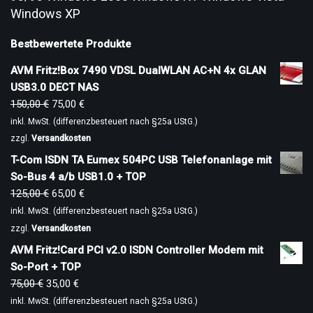
Windows XP
Bestbewertete Produkte
AVM Fritz!Box 7490 VDSL DualWLAN AC+N 4x GLAN
USB3.0 DECT NAS
150,00
€
75,00
€
inkl. MwSt. (differenzbesteuert nach §25a UStG.)
zzgl.
Versandkosten
T-Com ISDN TA Eumex 504PC USB Telefonanlage mit
So-Bus 4 a/b USB1.0 + TOP
125,00
€
65,00
€
inkl. MwSt. (differenzbesteuert nach §25a UStG.)
zzgl.
Versandkosten
AVM Fritz!Card PCI v2.0 ISDN Controller Modem mit
So-Port + TOP
75,00
€
35,00
€
inkl. MwSt. (differenzbesteuert nach §25a UStG.)