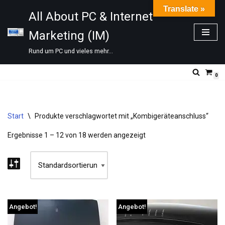
Translate »
All About PC & Internet
Zum
Marketing (IM)
Inhalt
springen
Rund um PC und vieles mehr...
0
Start
\
Produkte verschlagwortet mit „Kombigeräteanschluss“
Ergebnisse 1 – 12 von 18 werden angezeigt
Angebot!
Angebot!