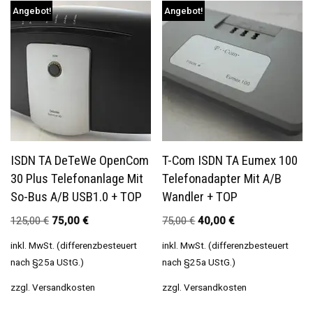
Angebot!
Angebot!
ISDN TA DeTeWe OpenCom
T-Com ISDN TA Eumex 100
30 Plus Telefonanlage Mit
Telefonadapter Mit A/b
So-Bus A/b USB1.0 + TOP
Wandler + TOP
125,00
€
75,00
€
75,00
€
40,00
€
inkl. MwSt. (differenzbesteuert
inkl. MwSt. (differenzbesteuert
nach §25a UStG.)
nach §25a UStG.)
zzgl.
Versandkosten
zzgl.
Versandkosten