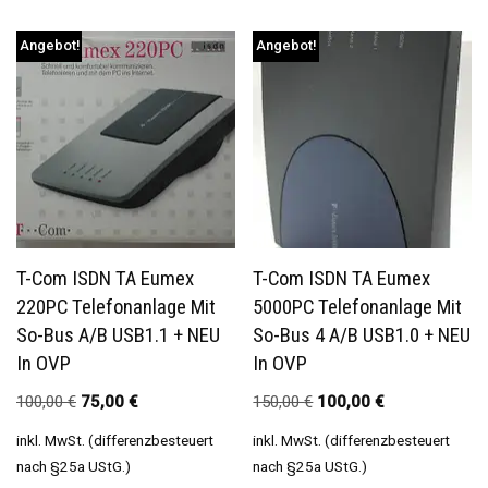
Angebot!
Angebot!
T-Com ISDN TA Eumex
T-Com ISDN TA Eumex
220PC Telefonanlage Mit
5000PC Telefonanlage Mit
So-Bus A/b USB1.1 + NEU
So-Bus 4 A/b USB1.0 + NEU
In OVP
In OVP
100,00
€
75,00
€
150,00
€
100,00
€
inkl. MwSt. (differenzbesteuert
inkl. MwSt. (differenzbesteuert
nach §25a UStG.)
nach §25a UStG.)