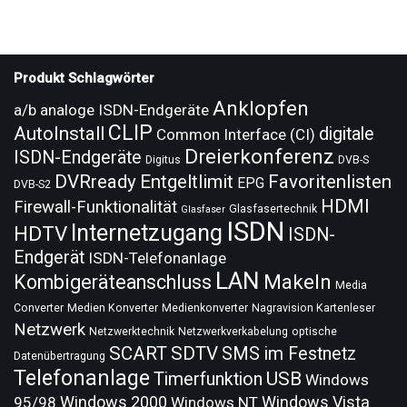
Produkt Schlagwörter
Anklopfen
a/b analoge ISDN-Endgeräte
CLIP
AutoInstall
digitale
Common Interface (CI)
Dreierkonferenz
ISDN-Endgeräte
Digitus
DVB-S
DVRready
Entgeltlimit
Favoritenlisten
EPG
DVB-S2
HDMI
Firewall-Funktionalität
Glasfasertechnik
Glasfaser
ISDN
Internetzugang
HDTV
ISDN-
Endgerät
ISDN-Telefonanlage
LAN
Makeln
Kombigeräteanschluss
Media
Converter
Medien Konverter
Medienkonverter
Nagravision Kartenleser
Netzwerk
Netzwerktechnik
Netzwerkverkabelung
optische
SCART
SDTV
SMS im Festnetz
Datenübertragung
Telefonanlage
USB
Timerfunktion
Windows
Windows 2000
Windows Vista
95/98
Windows NT