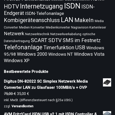
ISDN
Internetzugang
HDTV
ISDN-
Endgerät
ISDN-Telefonanlage
LAN
Makeln
Kombigeräteanschluss
Media
Converter
Medien Konverter
Medienkonverter
Nagravision Kartenleser
Netzwerk
Netzwerktechnik
Netzwerkverkabelung
optische
SCART
SDTV
SMS im Festnetz
Datenübertragung
Telefonanlage
USB
Timerfunktion
Windows
Windows 2000
Windows Vista
95/98
Windows NT
Windows XP
Bestbewertete Produkte
Digitus DN-82022 SC Simplex Netzwerk Media
Converter LAN zu Glasfaser 100MBit/s + OVP
75,00
€
35,00
€
inkl. MwSt. (differenzbesteuert nach §25a UStG.)
zzgl.
Versandkosten
AVM Fritz!Card ISDN USB v2.1 mit ISDN Controller &