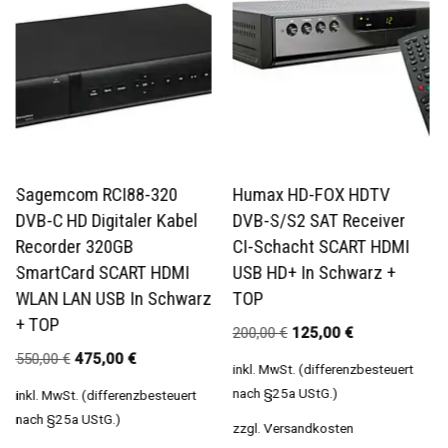
Sagemcom RCI88-320
Humax HD-FOX HDTV
DVB-C HD Digitaler Kabel
DVB-S/S2 SAT Receiver
Recorder 320GB
CI-Schacht SCART HDMI
SmartCard SCART HDMI
USB HD+ In Schwarz +
WLAN LAN USB In Schwarz
TOP
+ TOP
200,00
€
125,00
€
550,00
€
475,00
€
inkl. MwSt. (differenzbesteuert
nach §25a UStG.)
inkl. MwSt. (differenzbesteuert
nach §25a UStG.)
zzgl.
Versandkosten