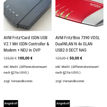
AVM Fritz!Card ISDN USB
AVM Fritz!Box 7390 VDSL
V2.1 Mit ISDN Controller &
DualWLAN N 4x GLAN
Modem + NEU In OVP
USB2.0 DECT NAS
125,00
€
100,00
€
125,00
€
50,00
€
inkl. MwSt. (differenzbesteuert
inkl. MwSt. (differenzbesteuert
nach §25a UStG.)
nach §25a UStG.)
zzgl.
Versandkosten
zzgl.
Versandkosten
Angebot!
Angebot!