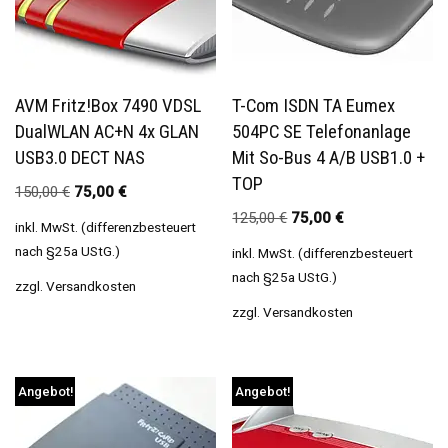
AVM Fritz!Box 7490 VDSL
T-Com ISDN TA Eumex
DualWLAN AC+N 4x GLAN
504PC SE Telefonanlage
USB3.0 DECT NAS
Mit So-Bus 4 A/b USB1.0 +
TOP
150,00
€
75,00
€
125,00
€
75,00
€
inkl. MwSt. (differenzbesteuert
nach §25a UStG.)
inkl. MwSt. (differenzbesteuert
nach §25a UStG.)
zzgl.
Versandkosten
zzgl.
Versandkosten
Angebot!
Angebot!