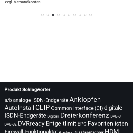
zzgl.
Versandkosten
Produkt Schlagwörter
Anklopfen
a/b analoge ISDN-Endgeräte
CLIP
AutoInstall
digitale
Common Interface (CI)
Dreierkonferenz
ISDN-Endgeräte
Digitus
DVB-S
DVRready
Entgeltlimit
Favoritenlisten
EPG
DVB-S2
HDMI
Firewall-Funktionalität
Glasfasertechnik
Glasfaser