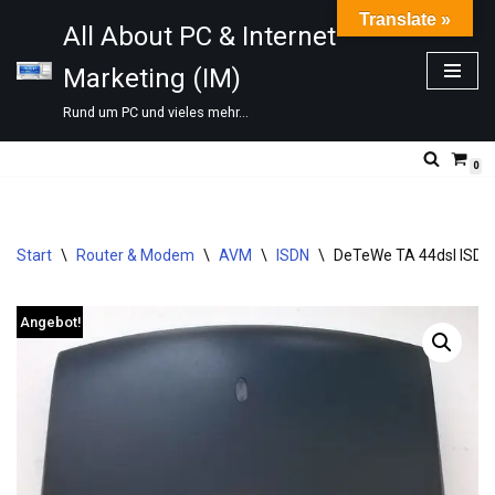
Translate »
All About PC & Internet
Zum
Marketing (IM)
Inhalt
springen
Rund um PC und vieles mehr...
0
Start
\
Router & Modem
\
AVM
\
ISDN
\
DeTeWe TA 44dsl ISDN
Angebot!