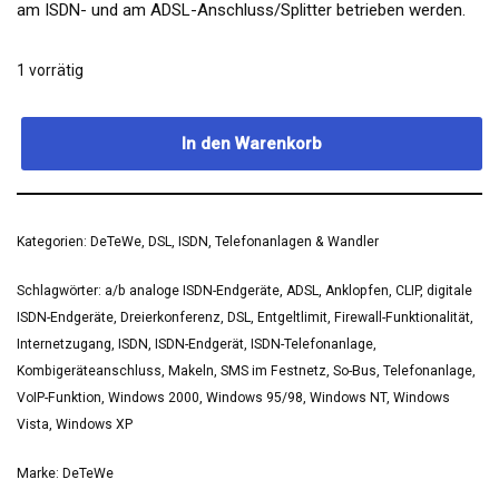
am ISDN- und am ADSL-Anschluss/Splitter betrieben werden.
1 vorrätig
Alternative:
In den Warenkorb
Kategorien:
DeTeWe
,
DSL
,
ISDN
,
Telefonanlagen & Wandler
Schlagwörter:
a/b analoge ISDN-Endgeräte
,
ADSL
,
Anklopfen
,
CLIP
,
digitale
ISDN-Endgeräte
,
Dreierkonferenz
,
DSL
,
Entgeltlimit
,
Firewall-Funktionalität
,
Internetzugang
,
ISDN
,
ISDN-Endgerät
,
ISDN-Telefonanlage
,
Kombigeräteanschluss
,
Makeln
,
SMS im Festnetz
,
So-Bus
,
Telefonanlage
,
VoIP-Funktion
,
Windows 2000
,
Windows 95/98
,
Windows NT
,
Windows
Vista
,
Windows XP
Marke:
DeTeWe