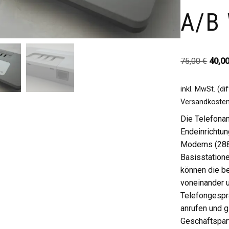
A/b 
75,00
€
40,0
inkl. MwSt. (d
Versandkoste
Die Telefona
Endeinrichtun
Modems (2880
Basisstation
können die be
voneinander 
Telefongespr
anrufen und g
Geschäftspart