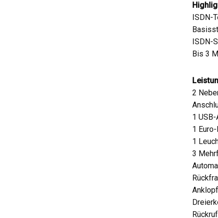
Highlig
ISDN-Te
Basisst
ISDN-St
Bis 3 
Leistu
2 Nebe
Anschlu
1 USB-A
1 Euro
1 Leuch
3 Mehr
Automa
Rückfra
Anklopf
Dreierk
Rückruf