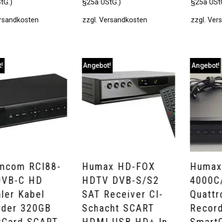
tG.)
§25a UStG.)
§25a USt
rsandkosten
zzgl.
Versandkosten
zzgl.
Ver
!
Angebot!
Angebot!
mcom RCI88-
Humax HD-FOX
Humax
DVB-C HD
HDTV DVB-S/S2
4000C
aler Kabel
SAT Receiver CI-
Quattr
rder 320GB
Schacht SCART
Recor
tCard SCART
HDMI USB HD+ In
Smart