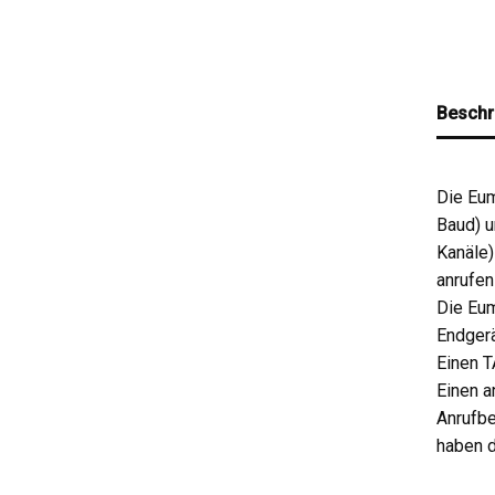
Beschr
Die Eum
Baud) u
Kanäle)
anrufen
Die Eum
Endgerä
Einen T
Einen a
Anrufbe
haben d