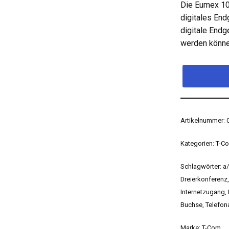
Die Eumex 10
digitales End
digitale Endg
werden könne
Alternative:
Artikelnummer:
Kategorien:
T-C
Schlagwörter:
a
Dreierkonferenz
Internetzugang
,
Buchse
,
Telefon
Marke:
T-Com