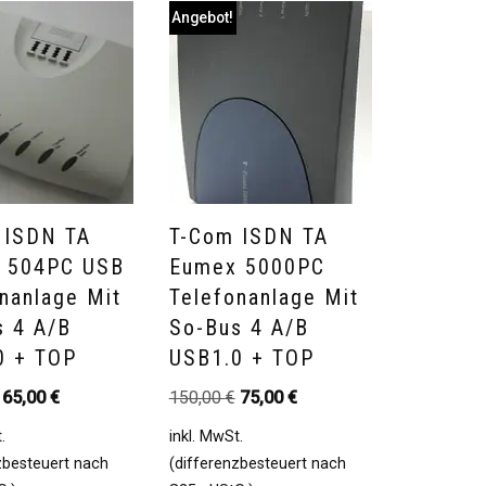
Angebot!
 ISDN TA
T-Com ISDN TA
 504PC USB
Eumex 5000PC
nanlage Mit
Telefonanlage Mit
s 4 A/b
So-Bus 4 A/b
0 + TOP
USB1.0 + TOP
65,00
€
150,00
€
75,00
€
.
inkl. MwSt.
zbesteuert nach
(differenzbesteuert nach