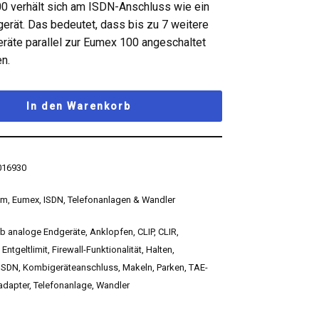
0 verhält sich am ISDN-Anschluss wie ein
gerät. Das bedeutet, dass bis zu 7 weitere
eräte parallel zur Eumex 100 angeschaltet
n.
In den Warenkorb
016930
om
,
Eumex
,
ISDN
,
Telefonanlagen & Wandler
/b analoge Endgeräte
,
Anklopfen
,
CLIP
,
CLIR
,
,
Entgeltlimit
,
Firewall-Funktionalität
,
Halten
,
ISDN
,
Kombigeräteanschluss
,
Makeln
,
Parken
,
TAE-
adapter
,
Telefonanlage
,
Wandler