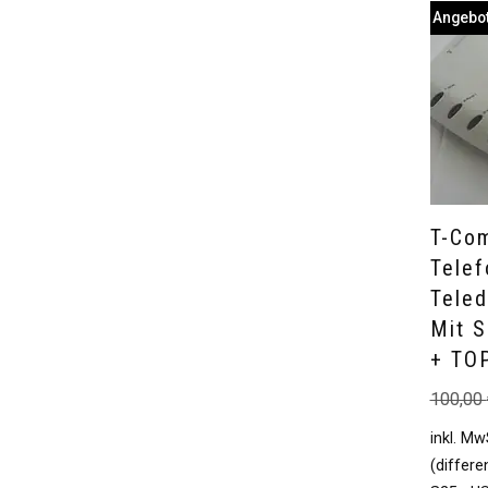
Angebot
T-Co
Telef
Teled
Mit 
+ TO
100,00
inkl. Mw
(differ