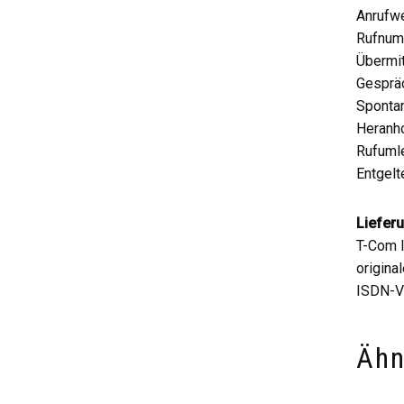
Anrufwe
Rufnum
Übermit
Gespräc
Sponta
Heranho
Rufumle
Entgelt
Liefer
T-Com 
origina
ISDN-V
Ähn