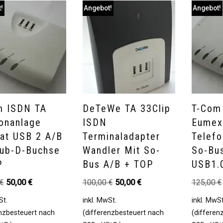
!
Angebot!
Angebot!
m ISDN TA
DeTeWe TA 33Clip
T-Com
onanlage
ISDN
Eumex
at USB 2 A/b
Terminaladapter
Telefo
Sub-D-Buchse
Wandler Mit So-
So-Bu
P
Bus A/b + TOP
USB1.
€
50,00
€
100,00
€
50,00
€
125,00
€
St.
inkl. MwSt.
inkl. MwSt
enzbesteuert nach
(differenzbesteuert nach
(differen