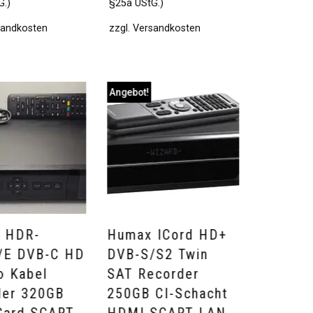
G.)
§25a UStG.)
sandkosten
zzgl.
Versandkosten
Angebot!
Angebot!
 HDR-
Humax ICord HD+
Humax 
/E DVB-C HD
DVB-S/S2 Twin
HD+ DV
o Kabel
SAT Recorder
Twin SA
der 320GB
250GB CI-Schacht
250GB C
Card SCART
HDMI SCART LAN
HDMI S