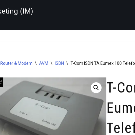
keting (IM)
Router & Modem
\
AVM
\
ISDN
\
T-Com ISDN TA Eumex 100 Telefo
T-C
!
Eum
Tele