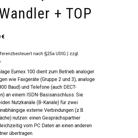
Wandler + TOP
0
€
ifferenzbesteuert nach §25a UStG.)
zzgl.
n
nlage Eumex 100 dient zum Betrieb analoger
gen wie Faxgeräte (Gruppe 2 und 3), analoge
0 Baud) und Telefone (auch DECT-
en) an einem ISDN-Basisanschluss. Sie
iden Nutzkanäle (B-Kanäle) für zwei
unabhängige externe Verbindungen (z.B.
äche) nutzen: einen Gesprächspartner
leichzeitig vom PC Daten an einen anderen
ner übertragen.