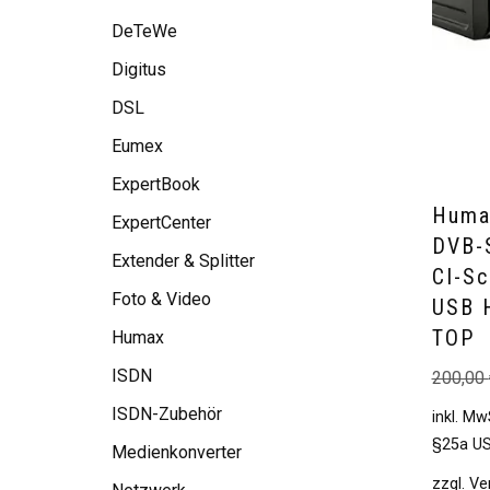
DeTeWe
Digitus
DSL
Eumex
ExpertBook
Huma
ExpertCenter
DVB-
Extender & Splitter
CI-S
Foto & Video
USB 
TOP
Humax
ISDN
200,00
ISDN-Zubehör
inkl. Mw
§25a US
Medienkonverter
zzgl.
Ve