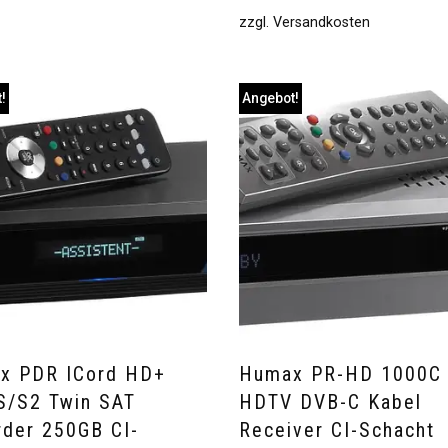
zzgl.
Versandkosten
!
Angebot!
x PDR ICord HD+
Humax PR-HD 1000C
S/S2 Twin SAT
HDTV DVB-C Kabel
der 250GB CI-
Receiver CI-Schacht