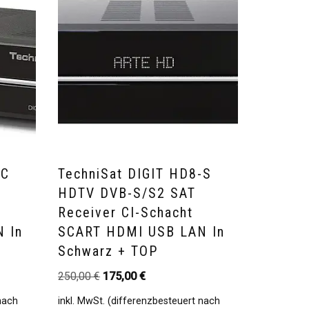
-C
TechniSat DIGIT HD8-S
HDTV DVB-S/S2 SAT
Receiver CI-Schacht
 In
SCART HDMI USB LAN In
Schwarz + TOP
250,00
€
175,00
€
 nach
inkl. MwSt. (differenzbesteuert nach