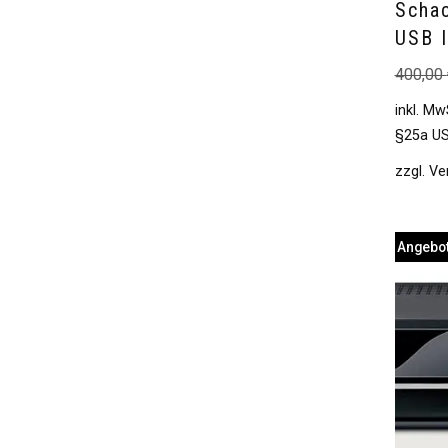
Scha
USB 
400,00
inkl. Mw
§25a US
zzgl.
Ve
Angebot