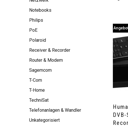
Netzwerk
Notebooks
Philips
Angebot
PoE
Polaroid
Receiver & Recorder
Router & Modem
Sagemcom
T-Com
T-Home
TechniSat
Huma
Telefonanlagen & Wandler
DVB-
Unkategorisiert
Recor