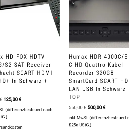
x HD-FOX HDTV
Humax HDR-4000C/E
S/S2 SAT Receiver
C HD Quattro Kabel
chacht SCART HDMI
Recorder 320GB
HD+ In Schwarz +
SmartCard SCART H
LAN USB In Schwarz 
TOP
€
125,00
€
550,00
€
500,00
€
St. (differenzbesteuert nach
tG.)
inkl. MwSt. (differenzbesteuert
§25a UStG.)
rsandkosten