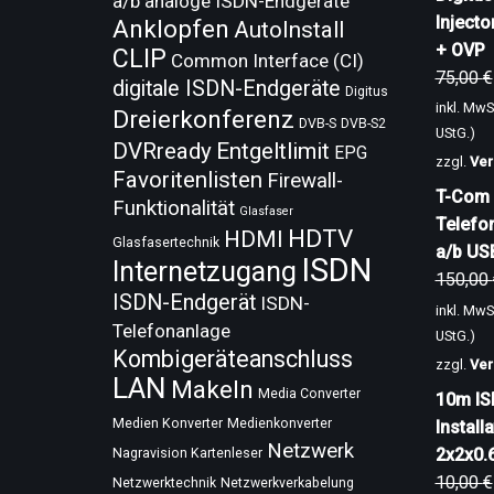
a/b analoge ISDN-Endgeräte
Injecto
Anklopfen
AutoInstall
+ OVP
CLIP
Common Interface (CI)
75,00
€
digitale ISDN-Endgeräte
Digitus
inkl. MwS
Dreierkonferenz
DVB-S
DVB-S2
UStG.)
DVRready
Entgeltlimit
EPG
zzgl.
Ver
Favoritenlisten
Firewall-
T-Com 
Funktionalität
Glasfaser
Telefo
HDTV
HDMI
Glasfasertechnik
a/b US
ISDN
Internetzugang
150,00
ISDN-Endgerät
ISDN-
inkl. MwS
Telefonanlage
UStG.)
Kombigeräteanschluss
zzgl.
Ver
LAN
Makeln
Media Converter
10m IS
Medien Konverter
Medienkonverter
Install
Netzwerk
2x2x0.
Nagravision Kartenleser
10,00
€
Netzwerktechnik
Netzwerkverkabelung