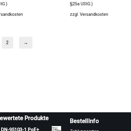
tG.)
§25a UStG.)
rsandkosten
zzgl.
Versandkosten
2
→
ewertete Produkte
BestellInfo
s DN-95103-1 PoE+