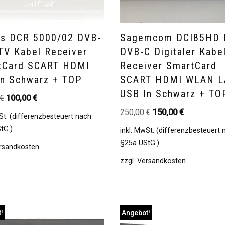
ps DCR 5000/02 DVB-
Sagemcom DCI85HD 
TV Kabel Receiver
DVB-C Digitaler Kabe
tCard SCART HDMI
Receiver SmartCard
In Schwarz + TOP
SCART HDMI WLAN 
USB In Schwarz + TO
€
100,00
€
250,00
€
150,00
€
St. (differenzbesteuert nach
tG.)
inkl. MwSt. (differenzbesteuert
§25a UStG.)
rsandkosten
zzgl.
Versandkosten
!
Angebot!