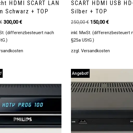
cht HDMI SCART LAN
SCART HDMI USB HD+
In Schwarz + TOP
Silber + TOP
€
300,00
€
250,00
€
150,00
€
St. (differenzbesteuert nach
inkl. MwSt. (differenzbesteuert
tG.)
§25a UStG.)
rsandkosten
zzgl.
Versandkosten
!
Angebot!