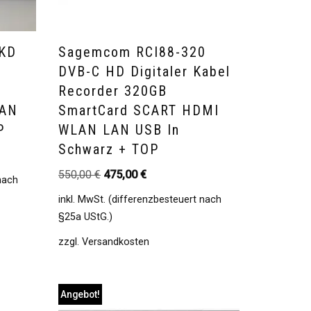
KD
Sagemcom RCI88-320
l
DVB-C HD Digitaler Kabel
Recorder 320GB
LAN
SmartCard SCART HDMI
P
WLAN LAN USB In
Schwarz + TOP
550,00
€
475,00
€
 nach
inkl. MwSt. (differenzbesteuert nach
§25a UStG.)
zzgl.
Versandkosten
Angebot!