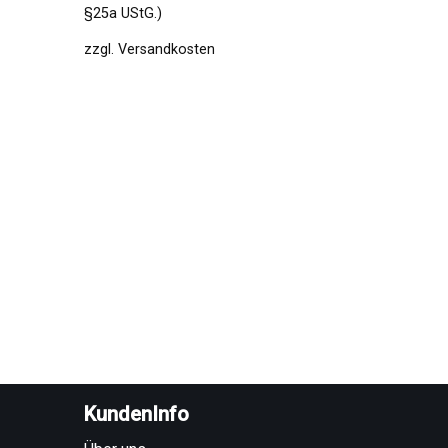
§25a UStG.)
zzgl.
Versandkosten
KundenInfo