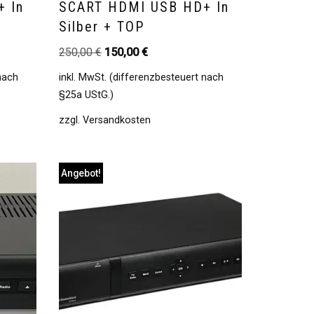
 In
SCART HDMI USB HD+ In
Silber + TOP
250,00
€
150,00
€
 nach
inkl. MwSt. (differenzbesteuert nach
§25a UStG.)
zzgl.
Versandkosten
Angebot!