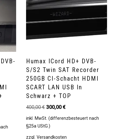
 DVB-
Humax ICord HD+ DVB-
S/S2 Twin SAT Recorder
250GB CI-Schacht HDMI
DMI
SCART LAN USB In
+
Schwarz + TOP
400,00
€
300,00
€
inkl. MwSt. (differenzbesteuert nach
§25a UStG.)
 nach
zzgl.
Versandkosten