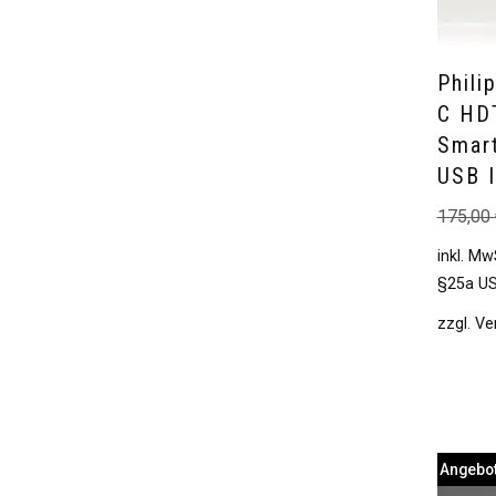
Phili
C HD
Smar
USB 
175,00
inkl. Mw
§25a US
zzgl.
Ve
Angebot