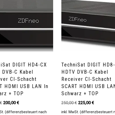
niSat DIGIT HD4-CX
TechniSat DIGIT HD8
 DVB-C Kabel
HDTV DVB-C Kabel
ver CI-Schacht
Receiver CI-Schacht
T HDMI USB LAN In
SCART HDMI USB LAN
arz + TOP
Schwarz + TOP
€
200,00
€
250,00
€
225,00
€
St. (differenzbesteuert nach
inkl. MwSt. (differenzbesteuert