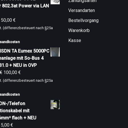
Zahlungsarten
r 802.3at Power via LAN
Versandarten
50,00
€
Bestellvorgang
t. (differenzbesteuert nach §25a
Warenkorb
Kasse
sandkosten
ISDN TA Eumex 5000PC
nanlage mit So-Bus 4
B1.0 + NEU in OVP
€
100,00
€
t. (differenzbesteuert nach §25a
sandkosten
DN-/Telefon
ationskabel mit
6mm² flach + NEU
5,00
€